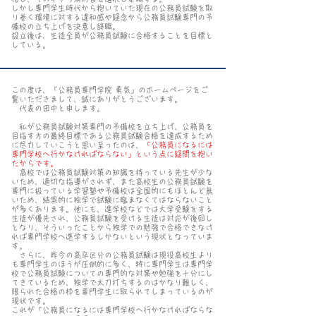
しかし専門学生時代から抱いていた現在の公務員試験を取
り巻く環境に対する違和感や疑念から公務員試験専門の予
備校の立ち上げを決意し辞職。
設立後は、生徒全員が公務員試験に合格することを目標と
している。
この度は、「公務員専門学院 勇気」のホームページをご
覧いただきまして、誠にありがとうございます。
代表の田中と申します。
私が公務員試験対策専門の予備校を立ち上げ、公務員を
目指す方の最終目標である公務員試験合格を達成するため
に尽力していこうと思い至ったのは、
「公務員になるには
専門学校へ行かなければならない」という点に疑問を抱い
たからです。
高校では公務員試験対策の知識を持っている先生が少な
いため、適切な指導がされず、また高校生の公務員試験を
専門に扱っている学習塾や予備校は全国的にもほとんど無
いため、結果的に独学で試験に臨まなくてはならないこと
が多くあります。他にも、進学校などでは大学受験をする
生徒が優先され、公務員試験を受ける生徒は対応が後回し
となり、そういったことから独学での勉強で合格できなけ
れば専門学校へ進学するしかないという現状となっていま
す。
さらに、昨今の高卒区分の公務員試験は現役高校生より
も専門学生のほうが圧倒的に多く、特に専門学生は専門学
校で公務員試験についての専門的な対策や勉強を十分にし
てきているため、独学で太刀打ちするのはかなり難しく、
限られた合格の枠を専門学生に取られてしまっているのが
現状です。
これが「公務員になるには専門学校へ行かなければならな