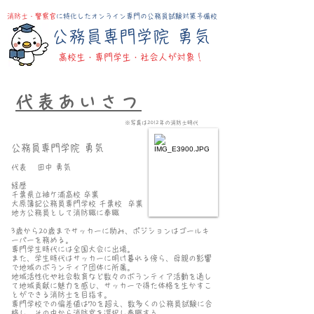
消防士・警察官
に特化したオンライン専門の公務員試験対策予備校
​公務員専門学院 勇気
高校生・​専門学生・社会人が対象！
代表あいさつ
※写真は2012年の消防士時代
公務員専門学院 勇気
代表 田中 勇気
​経歴
千葉県立袖ケ浦高校 卒業
大原簿記公務員専門学校 千葉校 卒業
地方公務員として消防職に奉職
3歳から20歳までサッカーに励み、ポジションはゴールキ
ーパーを務める。
専門学生時
代には全国大会に出場。
また、学生時代はサッカーに明け暮れる傍ら、母親の影響
で地域のボランティア団体に所属。
地域活性化や社会教育など数々のボランティア活動を通し
て地域貢献に魅力を感じ、サッカーで得た体格を生かすこ
とができる消防士を目指す。
専門学校での偏差値は70を超え、数多くの公務員試験に合
格し、その中から消防官を選択し奉職する。