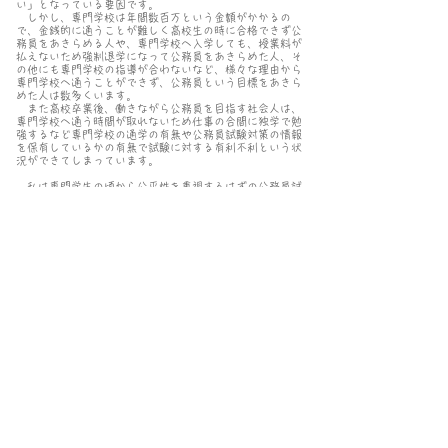
い」となっている要因です。
しかし、専門学校は年間数百万という金額がかかるの
で、金銭的に通うことが難しく高校生の時に合格できず公
務員をあきらめる人や、専門学校へ入学しても、授業料が
払えないため強制退学になって公務員をあきらめた人、そ
の他にも専門学校の指導が合わないなど、様々な理由から
専門学校へ通うことができず、公務員という目標をあきら
めた人は数多くいます。
また高校卒業後、働きながら公務員を目指す社会人は、
専門学校へ通う時間が取れないため仕事の合間に独学で勉
強するなど専門学校の通学の有無や公務員試験対策の情報
を保有しているかの有無で試験に対する有利不利という状
況ができてしまっています。
私は専門学生の頃から公平性を重視するはずの公務員試
験がこのような形で不公平になっている現状に違和感や疑
念を抱き、その「公務員になるには専門学校へ行かなけれ
ばならない」という現状を打開するべく模索した結果、公
務員試験対策専門の予備校を立ち上げるに思い至りまし
た。
そのため「公務員専門学院 勇気」では
専門学校へ通わ
ずとも公務員試験に合格できる
という考えのもと、知識や
経験を生かした質の高い授業や対策を軸に、誠心誠意日々
の指導にあたらせて頂きます。
公務員試験合格という明るい未来、その一助となれまし
たら幸いです。