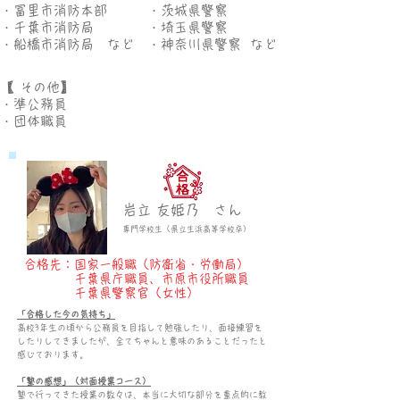
​・冨里市消防本部
・茨城県警察
​・千葉市消防局
・埼玉県警察
​・船橋市消防局
​など
・神奈川県警察
​など
​【 その他】
・準公務員
・団体職員
岩立 友姫乃 さん
専
門学校生（
県立生
浜高等学校
卒）
合格先：国家一般職（防衛省・労働局）
​ 千葉県庁職員、市原市役所職員
​ 千葉県警察官（女性）
「合格した今の気持ち」
高校3年生の頃から公務員を目指して勉強したり、面接練習を
したりしてきましたが、全てちゃんと意味のあることだったと
感じております。
「塾の感想」（対面授業コース）
塾で行ってきた授業の数々は、本当に大切な部分を重点的に教