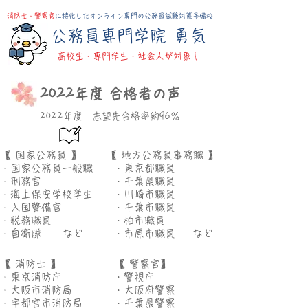
消防士・警察官
に特化したオンライン専門の公務員試験対策予備校
​公務員専門学院 勇気
高校生・​専門学生・社会人が対象！
2022年度 合格者の声
2022年度 志望先合格率約96％
​合格先一覧
​【 国家公務員 】
​【 地方公務員事務職 】
​・国家公務員一般職
​・東京都職員
​・刑務官
​・千葉県職員
​・海上保安学校学生
​・川崎市職員
​・入国警備官
​・千葉市職員
​・税務職員
​・柏市職員
​・自衛隊
​など
​・市原市職員
​など
​【 消防士 】
​【 警察官】
​・東京消防庁
・警視庁
​・大阪市消防局
・大阪府警察
​・宇都宮市消防局
・千葉県警察