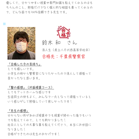
優しくて、分かりやすい授業や専門知識を教えてくれるのはも
ちろんのこと、勉強だけでなく個人的な相談も乗ってくれるの
で、どんな面でも100%信頼できる先生です。
鈴木 和 さん
浪
人生（県立八千代西
高等
学校卒）
合格先：千葉県警察官
「合格した今の気持ち」
とても嬉しいです。
小学生の時から警察官になりたかったので浪人して頑張って
良かったなと思います。
「塾の感想」（対面授業コース）
とてもアットホームな感じです
生徒同士の仲もよく、みんなで一丸となって頑張っていると
いう感じがして勉強していて楽しかったです！
「先生の感想」
分からない所があれば授業中でも授業が終わった後でもいつ
でも教えてくれて、とても助かりました！
社会人としての大事な事も教えてくださり、本当にお世話に
なりました！
合格ができたのは先生のおかげです！