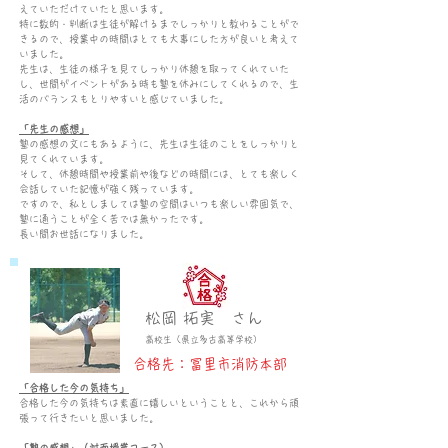
えていただけていたと思います。
特に数的・判断は生徒が解けるまでしっかりと教わることがで
きるので、授業中の時間はとても大事にした方が良いと考えて
いました。
先生は、生徒の様子を見てしっかり休憩を取ってくれていた
し、世間がイベントがある時も塾を休みにしてくれるので、生
活のバランスもとりやすいと感じていました。
「先生の感想」
塾の感想の文にもあるように、先生は生徒のことをしっかりと
見てくれています。
そして、休憩時間や授業前や後などの時間には、とても楽しく
会話していた記憶が強く残っています。
ですので、私としましては塾の空間はいつも楽しい雰囲気で、
塾に通うことが全く苦では無かったです。
長い間お世話になりました。
松岡 拓実 さん
高
校生（
県立多古
高等学校）
合格先：冨里市消防本部
「合格した今の気持ち」
合格した今の気持ちは素直に嬉しいということと、これから頑
張って行きたいと思いました。