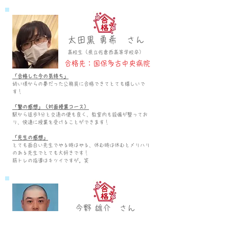
太田黒 勇希 さん
高校生
（県立佐倉
西
高等
学校卒）
合格先：国保多古中央病院
「合格した今の気持ち」
幼い頃からの夢だった公務員に合格できてとても嬉しいで
す！
「塾の感想」（対面授業コース）
駅から徒歩3分と交通の便も良く、教室内も設備が整ってお
り、快適に授業を受けることができます！
「先生の感想」
とても面白い先生でやる時はやる、休む時は休むとメリハリ
のある先生でとても大好きです！
筋トレの指導はキツイですが。笑
今野 雄介 さん
社会人
（大
卒）