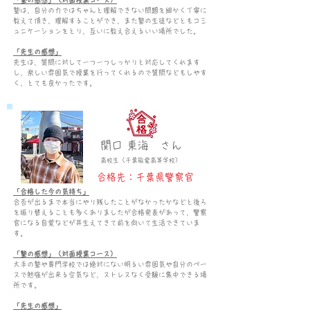
「塾の感想」（対面授業コース）
塾は、自分の力ではちゃんと理解できない問題を細かく丁寧に
教えて頂き、理解することができ、また塾の生徒などともコミ
ュニケーションをとり、互いに教え合えるいい場所でした。
「先生の感想」
先生は、質問に対して一つ一つしっかりと対応してくれます
し、楽しい雰囲気で授業を行ってくれるので質問などもしやす
く、とても良かったです。
関口 東海 さん
高校生（千葉敬愛
高等学校）
合格先：千葉県警察官
「合格した今の気持ち」
合否が出るまで本当にやり残したことがなかったかなどと後ろ
を振り替えることも多くありましたが合格発表があって、警察
官になる自覚などが芽生えてきて前を向いて生活できていま
す。
「塾の感想」（対面授業コース）
大手の塾や専門学校では絶対にない明るい雰囲気や自分のペー
スで勉強が出来る空気など、ストレスなく受験に集中できる場
所です。
「先生の感想」