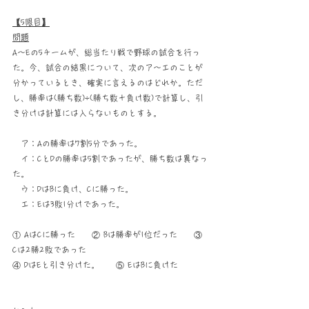
【5限目】
問題
A～Eの5チームが、総当たり戦で野球の試合を行っ
た。今、試合の結果について、次のア～エのことが
分かっているとき、確実に言えるのはどれか。ただ
し、勝率は(勝ち数)÷(勝ち数＋負け数)で計算し、引
き分けは計算には入らないものとする。
　ア：Aの勝率は7割5分であった。
　イ：CとDの勝率は5割であったが、勝ち数は異なっ
た。
　ウ：DはBに負け、Cに勝った。
　エ：Eは3敗1分けであった。
① AはCに勝った　　② Bは勝率が1位だった　　③ 
Cは2勝2敗であった　　
④ DはEと引き分けた。　　⑤ EはBに負けた