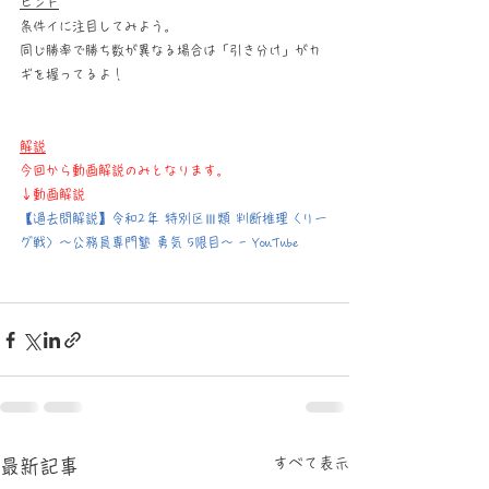
ヒント
条件イに注目してみよう。
同じ勝率で勝ち数が異なる場合は「引き分け」がカ
ギを握ってるよ！
解説
今回から動画解説のみとなります。
↓動画解説
【過去問解説】令和2年 特別区Ⅲ類 判断推理〈リー
グ戦〉～公務員専門塾 勇気 5限目～ - YouTube
すべて表示
最新記事