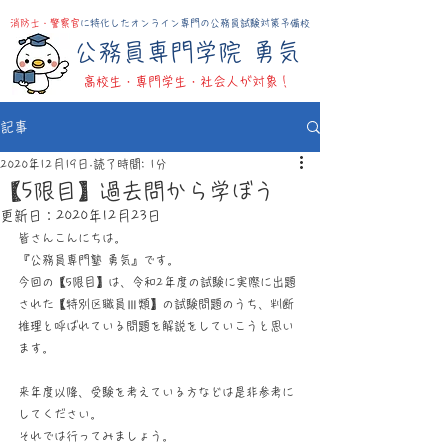
消防士・警察官
に特化したオンライン専門の公務員試験対策予備校
​公務員専門学院 勇気
高校生・​専門学生・社会人が対象！
記事
2020年12月19日
読了時間: 1分
【5限目】過去問から学ぼう
更新日：
2020年12月23日
皆さんこんにちは。
『公務員専門塾 勇気』です。
今回の【5限目】は、令和2年度の試験に実際に出題
された【特別区職員Ⅲ類】の試験問題のうち、判断
推理と呼ばれている問題を解説をしていこうと思い
ます。
来年度以降、受験を考えている方などは是非参考に
してください。
それでは行ってみましょう。